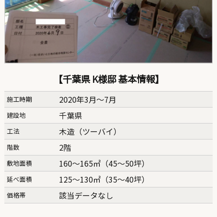
【千葉県 K様邸 基本情報】
2020年3月〜7月
施工時期
千葉県
建設地
木造（ツーバイ）
工法
2階
階数
160〜165㎡（45〜50坪）
敷地面積
125〜130㎡（35〜40坪）
延べ面積
該当データなし
価格帯