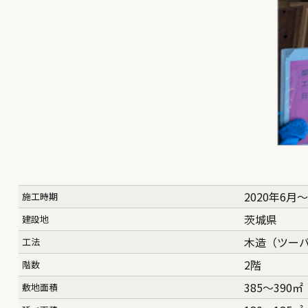
2020年6月〜
施工時期
茨城県
建設地
木造（ツー
工法
2階
階数
385〜390㎡
敷地面積