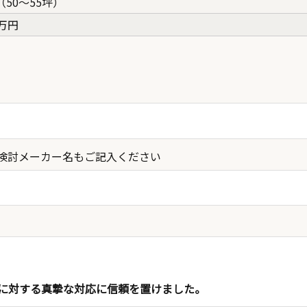
（50〜55坪）
0万円
検討メーカー名もご記入ください
に対する真摯な対応に信頼を置けました。