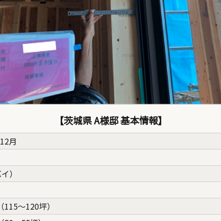
【茨城県 A様邸 基本情報】
12月
バイ）
（115〜120坪）